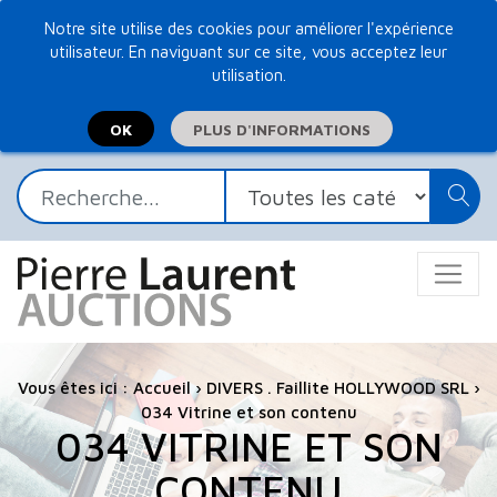
Notre site utilise des cookies pour améliorer l'expérience
utilisateur. En naviguant sur ce site, vous acceptez leur
utilisation.
PLUS D'INFORMATIONS
Vous êtes ici :
Accueil
›
DIVERS . Faillite HOLLYWOOD SRL
›
034 Vitrine et son contenu
034 VITRINE ET SON
CONTENU