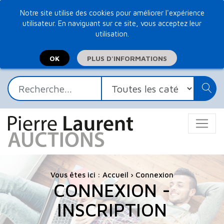
Notre site utilise des cookies pour améliorer l'expérience
utilisateur. En naviguant sur ce site, vous acceptez leur
utilisation.
PLUS D'INFORMATIONS
Vous êtes ici :
Accueil
›
Connexion
CONNEXION -
INSCRIPTION