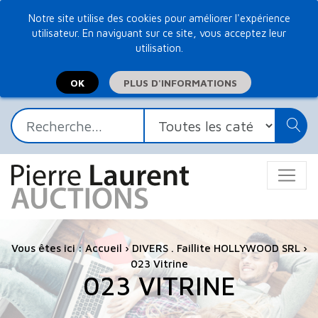
Notre site utilise des cookies pour améliorer l'expérience
utilisateur. En naviguant sur ce site, vous acceptez leur
utilisation.
PLUS D'INFORMATIONS
Vous êtes ici :
Accueil
›
DIVERS . Faillite HOLLYWOOD SRL
›
023 Vitrine
023 VITRINE