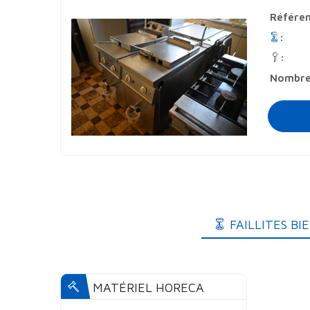
Référe
:
:
Nombre 
FAILLITES B
MATÉRIEL HORECA